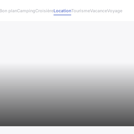
Bon plan
Camping
Croisière
Location
Tourisme
Vacance
Voyage