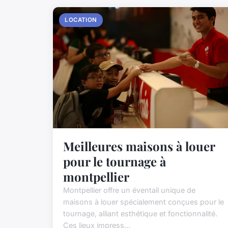
LOCATION
Meilleures maisons à louer
pour le tournage à
montpellier
Montpellier offre un éventail unique de
maisons à louer spécialement conçues pour le
tournage, alliant esthétique et fonctionnalité.
Ces lieux impress...