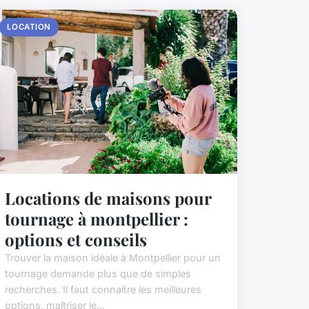
LOCATION
Locations de maisons pour
tournage à montpellier :
options et conseils
Trouver la maison idéale à Montpellier pour un
tournage demande plus que de simples
recherches. Il faut connaître les meilleures
options, maîtriser le...