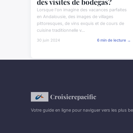
des visites de bodegas?
Lorsque l'on imagine des vacances parfaites
en Andalousie, des images de villages
pittoresques, de vins exquis et de cours de
cuisine traditionnelle v...
30 juin 2024
6 min de lecture →
Croisierepacific
Votre guide en ligne pour naviguer vers les plus be