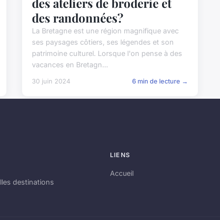
des ateliers de broderie et
des randonnées?
La Bretagne est une région magnifique avec
ses paysages côtiers, ses légendes et son
patrimoine culturel. Lorsque l'on pense à des
vacances en Bretagn...
30 juin 2024
6 min de lecture →
LIENS
Accueil
lles destinations