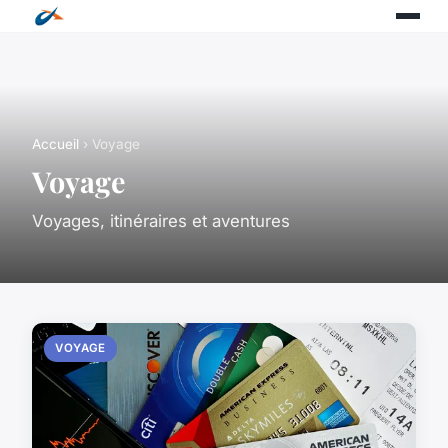
Accueil
› Voyage
Voyage
Voyages, itinéraires et aventures
VOYAGE