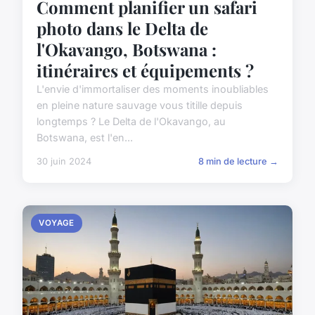
Comment planifier un safari
photo dans le Delta de
l'Okavango, Botswana :
itinéraires et équipements ?
L'envie d'immortaliser des moments inoubliables
en pleine nature sauvage vous titille depuis
longtemps ? Le Delta de l'Okavango, au
Botswana, est l'en...
30 juin 2024
8 min de lecture →
VOYAGE