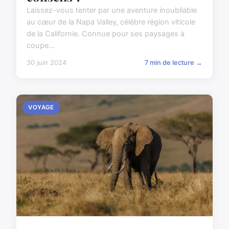
Laissez-vous tenter par une aventure inoubliable
au cœur de la Napa Valley, célèbre région viticole
de la Californie. Connue pour ses paysages à
coupe...
30 juin 2024
7 min de lecture →
VOYAGE