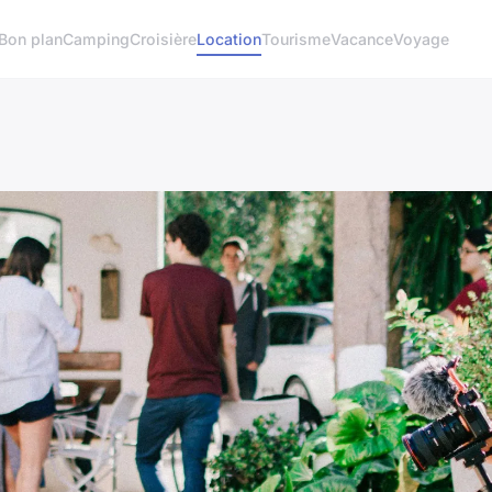
Bon plan
Camping
Croisière
Location
Tourisme
Vacance
Voyage