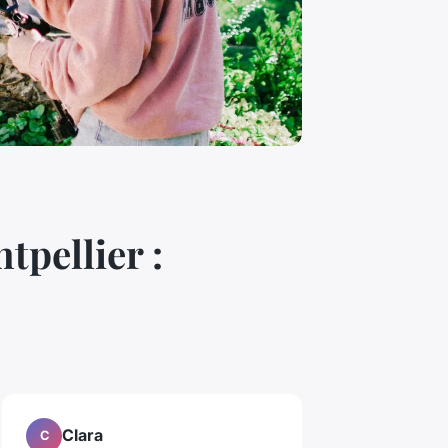
pellier :
Clara
C